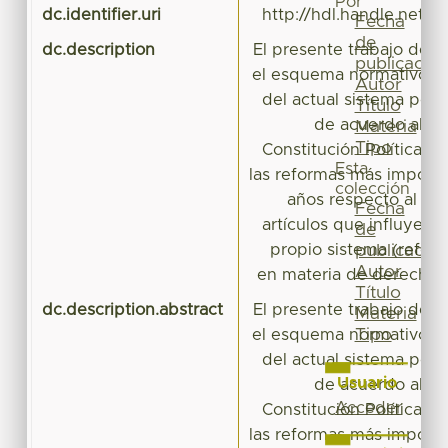
Por
dc.identifier.uri
http://hdl.handle.net/
Fecha
de
dc.description
El presente trabajo de i
publicación
el esquema normativo y
Autor
del actual sistema peni
Título
de acuerdo al art
Materia
Tipo
Constitución Política 
Esta
las reformas más importa
colección
años respecto al pro
Fecha
artículos que influyen 
de
propio sistema (refor
publicación
Autor
en materia de derechos
Título
dc.description.abstract
El presente trabajo de i
Materia
Tipo
el esquema normativo y
del actual sistema peni
Usuario
de acuerdo al art
Acceder
Constitución Política 
las reformas más importa