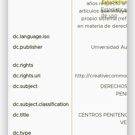
Estadísticas
años respecto al pro
Estadísticas
artículos que influyen 
de uso
propio sistema (refor
en materia de derechos
dc.language.iso
dc.publisher
Universidad Autó
dc.rights
dc.rights.uri
http://creativecommons.o
dc.subject
DERECHOS H
PENITE
dc.subject.classification
C
dc.title
CENTROS PENITENCIARI
VERD
dc.type
Te