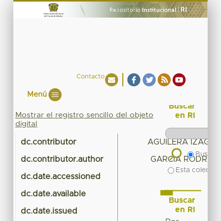
Contacto
Menú
Buscar
Mostrar el registro sencillo del objeto
en RI
digital
dc.contributor
AGUILERA IZAGUI
Buscar 
dc.contributor.author
GARCIA RODRIGU
Esta colecció
dc.date.accessioned
202
dc.date.available
202
Buscar
en RI
dc.date.issued