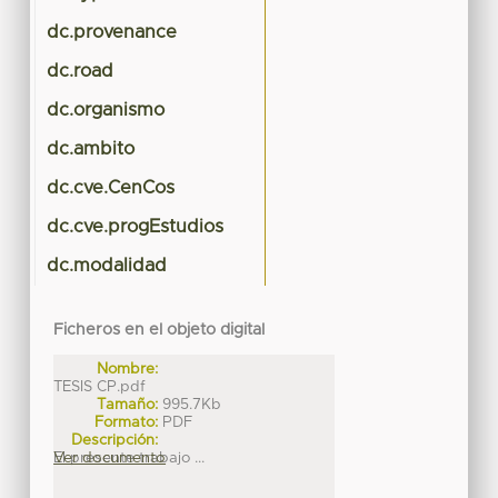
dc.provenance
dc.road
dc.organismo
dc.ambito
dc.cve.CenCos
dc.cve.progEstudios
dc.modalidad
Ficheros en el objeto digital
Nombre:
TESIS CP.pdf
Tamaño:
995.7Kb
Formato:
PDF
Descripción:
El presente trabajo ...
Ver documento