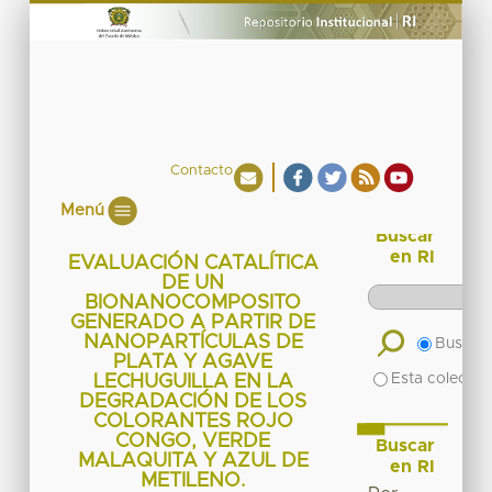
Contacto
Menú
Buscar
en RI
EVALUACIÓN CATALÍTICA
DE UN
BIONANOCOMPOSITO
GENERADO A PARTIR DE
NANOPARTÍCULAS DE
Buscar 
PLATA Y AGAVE
Esta colecció
LECHUGUILLA EN LA
DEGRADACIÓN DE LOS
COLORANTES ROJO
CONGO, VERDE
Buscar
MALAQUITA Y AZUL DE
en RI
METILENO.