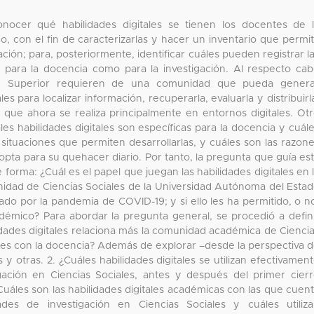
onocer qué habilidades digitales se tienen los docentes de 
 con el fin de caracterizarlas y hacer un inventario que permi
itación; para, posteriormente, identificar cuáles pueden registrar l
to para la docencia como para la investigación. Al respecto ca
ión Superior requieren de una comunidad que pueda genera
s para localizar información, recuperarla, evaluarla y distribuirl
 que ahora se realiza principalmente en entornos digitales. Ot
es habilidades digitales son específicas para la docencia y cuál
s situaciones que permiten desarrollarlas, y cuáles son las razon
opta para su quehacer diario. Por tanto, la pregunta que guía es
 forma: ¿Cuál es el papel que juegan las habilidades digitales en 
idad de Ciencias Sociales de la Universidad Autónoma del Esta
do por la pandemia de COVID-19; y si ello les ha permitido, o n
cadémico? Para abordar la pregunta general, se procedió a defin
idades digitales relaciona más la comunidad académica de Cienci
ades con la docencia? Además de explorar –desde la perspectiva 
 otras. 2. ¿Cuáles habilidades digitales se utilizan efectivamen
gación en Ciencias Sociales, antes y después del primer cier
uáles son las habilidades digitales académicas con las que cuen
es de investigación en Ciencias Sociales y cuáles utiliz