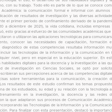
nología: el uso, el desarrollo de sus habilidades digitales y l
 no, con su trabajo. Todo ello es parte de lo que se conoce co
ón Académica: la comunicación formal e informal con alumnos
blicación de resultados de investigación y las diversas actividad
rante el primer periodo de confinamiento derivado de la pandem
a diciembre de 2021), la vida cotidiana, incluidas empresas
nuó, esto gracias al esfuerzo de las comunidades académicas que
taron o utilizaron las aplicaciones tecnológicas para comunicar
to, conocer las necesidades de capacitación, formación e
n diagnóstico de estas competencias resultaba información m
ncluir las tecnologías de la información y la comunicación en 
lquier nivel, pero en especial en la educación superior. En es
s habilidades digitales para la docencia y la investigación a las q
d de investigación en Ciencias Sociales, se optó por solicit
scribieran sus percepciones acerca de las competencias digital
isas sobre herramientas para la comunicación, la creación 
 Los resultados de este estudio confirman los temas propuest
lina de los estudiados, su edad y su relación con la tecnología a
renamiento en la investigación, la docencia y las redes 
d con la que adaptaron sus procesos de Comunicación Académic
 incorporando las Tecnologías de la Información y la Comunicaci
ción. Para finalizar con esta presentación, destacó la importanc