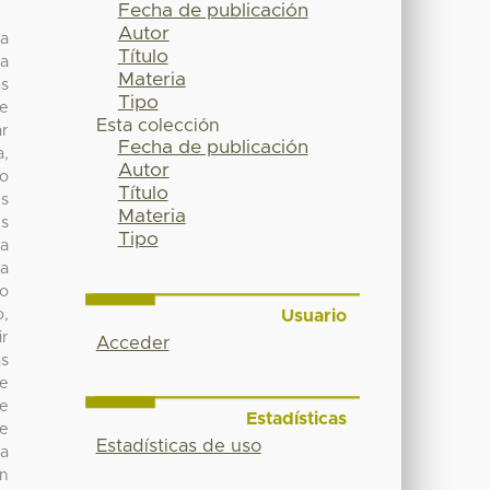
Fecha de publicación
Autor
la
Título
ta
Materia
as
Tipo
be
Esta colección
r
Fecha de publicación
a,
Autor
ro
Título
es
Materia
es
Tipo
ta
la
do
Usuario
o,
ir
Acceder
as
de
te
Estadísticas
re
Estadísticas de uso
ta
an