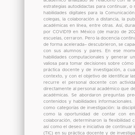
académico analizado se relacionó con la tec
estrategias autodidactas para continuar, o
habilidades digitales para la Comunicaci
colegas, la colaboración a distancia, la pu
académicas en línea, entre otras. Así, du
por COVID19 en México (de marzo de 2020 
escuelas, cerraron. Pero la docencia conti
de forma acelerada– descubrieron, se capaci
con sus alumnos y pares. En ese momen
habilidades computacionales y generar u
valiosa para tomar decisiones sobre cómo i
práctica docente y de investigación, a cua
contexto, y con el objetivo de identificar la
recurre el personal docente con activida
directamente al personal académico que de
académicas. Se abordaron preguntas prec
contenidos y habilidades informacionales.
como categorías de investigación: la discip
como la oportunidad de contar con ent
colaboración, determinaron la flexibilida
así como el deseo e iniciativa de continuar
(TIC) en su práctica docente y de investiga