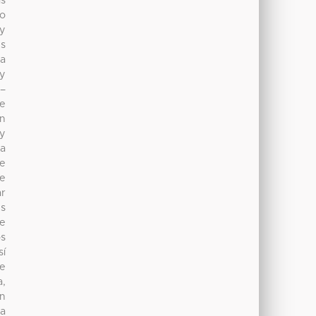
as
mo
 y
es
ia
 y
 –
se
n
uy
la
te
ue
ar
es
de
os
sí
de
a,
ón
ia