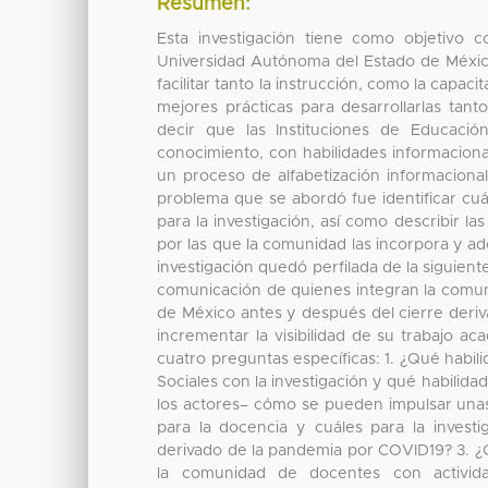
Resumen:
Esta investigación tiene como objetivo c
Universidad Autónoma del Estado de México,
facilitar tanto la instrucción, como la capac
mejores prácticas para desarrollarlas tan
decir que las Instituciones de Educac
conocimiento, con habilidades informacionale
un proceso de alfabetización informacional
problema que se abordó fue identificar cuál
para la investigación, así como describir la
por las que la comunidad las incorpora y ad
investigación quedó perfilada de la siguiente
comunicación de quienes integran la comun
de México antes y después del cierre deriva
incrementar la visibilidad de su trabajo a
cuatro preguntas específicas: 1. ¿Qué habil
Sociales con la investigación y qué habilid
los actores– cómo se pueden impulsar unas y
para la docencia y cuáles para la investi
derivado de la pandemia por COVID19? 3. ¿C
la comunidad de docentes con actividad