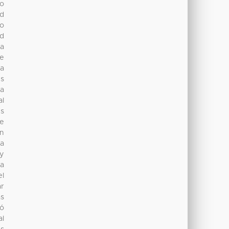
 o
ad
do
ad
la
te
la
es
la
al
es
te
ón
la
ly
a
el
ar
as
gó
al