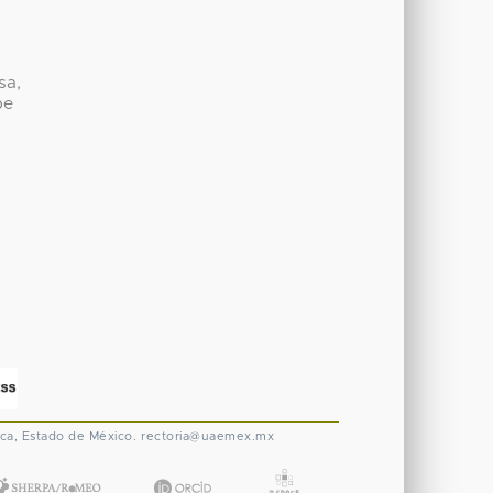
,
sa,
be
ca, Estado de México.
rectoria@uaemex.mx