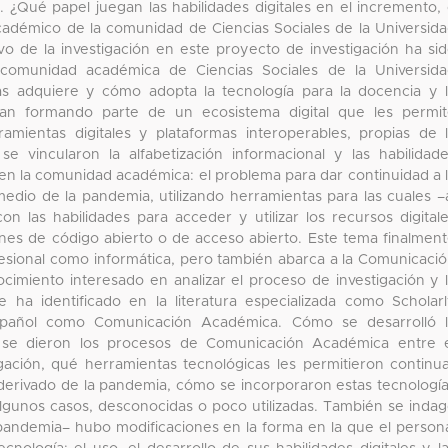
. ¿Qué papel juegan las habilidades digitales en el incremento,
o académico de la comunidad de Ciencias Sociales de la Universid
o de la investigación en este proyecto de investigación ha si
 la comunidad académica de Ciencias Sociales de la Universid
 adquiere y cómo adopta la tecnología para la docencia y 
van formando parte de un ecosistema digital que les permi
amientas digitales y plataformas interoperables, propias de 
 vincularon la alfabetización informacional y las habilidad
te en la comunidad académica: el problema para dar continuidad a 
medio de la pandemia, utilizando herramientas para las cuales –
 las habilidades para acceder y utilizar los recursos digital
aciones de código abierto o de acceso abierto. Este tema finalmen
esional como informática, pero también abarca a la Comunicaci
imiento interesado en analizar el proceso de investigación y 
 ha identificado en la literatura especializada como Scholar
pañol como Comunicación Académica. Cómo se desarrolló l
o se dieron los procesos de Comunicación Académica entre 
gación, qué herramientas tecnológicas les permitieron continu
 derivado de la pandemia, cómo se incorporaron estas tecnologí
lgunos casos, desconocidas o poco utilizadas. También se inda
a pandemia– hubo modificaciones en la forma en la que el person