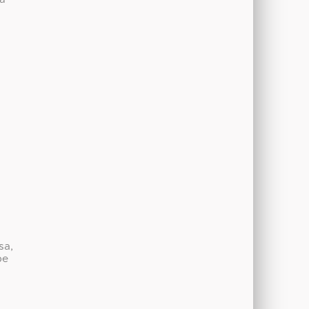
sa,
be