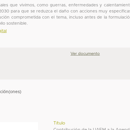
ciales que vivimos, como guerras, enfermedades y calentamien
2030 para que se reduzca el daño con acciones muy específica
ución comprometida con el tema, incluso antes de la formulaci
llo sostenible.
ital
Ver documento
cción(ones)
Título
Contribución de la UAEM a la Agen