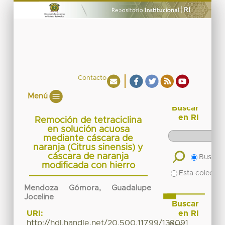
Contacto
Menú
Buscar
en RI
Remoción de tetraciclina
en solución acuosa
mediante cáscara de
naranja (Citrus sinensis) y
cáscara de naranja
Buscar 
modificada con hierro
Esta colecció
Mendoza Gómora, Guadalupe
Joceline
Buscar
en RI
URI:
http://hdl.handle.net/20.500.11799/138091