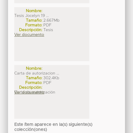
Nombre:
Tesis Jocelyn 19 ...
Tamaño:
2.667Mb
Formato:
PDF
Descripción:
Tesis
Ver documento
Nombre:
Carta de autorizacion ...
Tamaño:
302.4Kb
Formato:
PDF
Descripción:
Carta de autorización
Ver documento
Este ítem aparece en la(s) siguiente(s)
colección(ones)