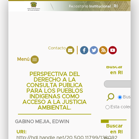
Contacto
Menú
Buscar
en RI
PERSPECTIVA DEL
DERECHO A LA
CONSULTA PUBLICA
PARA LOS PUEBLOS
INDIGENAS COMO
Buscar 
ACCESO A LA JUSTICIA
Esta colecció
AMBIENTAL.
GABINO MEJIA, EDWIN
Buscar
en RI
URI:
http://hdl.handle.net/20.500.11799/138092