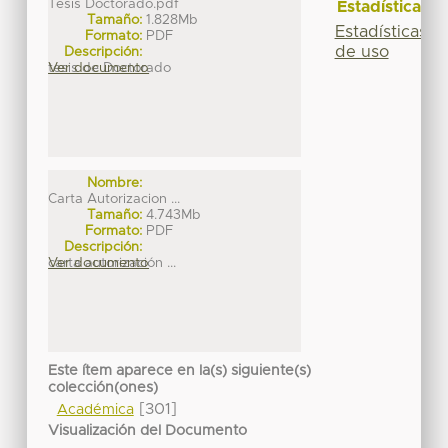
Tesis Doctorado.pdf
Estadísticas
Tamaño:
1.828Mb
Estadísticas
Formato:
PDF
de uso
Descripción:
tesis de Doctorado
Ver documento
Nombre:
Carta Autorizacion ...
Tamaño:
4.743Mb
Formato:
PDF
Descripción:
carta autorización ...
Ver documento
Este ítem aparece en la(s) siguiente(s)
colección(ones)
[301]
Académica
Visualización del Documento