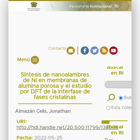
Contacto
Menú
Buscar
en RI
Síntesis de nanoalambres
de Ni en membranas de
alumina porosa y el estudio
por DFT de la interfase de
fases cristalinas
Buscar 
Esta colecció
Almazán Celis, Jonathan
URI:
Buscar
http://hdl.handle.net/20.500.11799/138098
en RI
Fecha:
2022-05-25