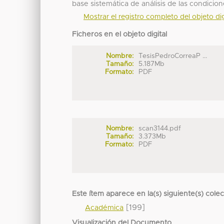
base sistemática de análisis de las condicio
Mostrar el registro completo del objeto dig
Ficheros en el objeto digital
Nombre:
TesisPedroCorreaP ...
Tamaño:
5.187Mb
Formato:
PDF
Nombre:
scan3144.pdf
Tamaño:
3.373Mb
Formato:
PDF
Este ítem aparece en la(s) siguiente(s) cole
[199]
Académica
Visualización del Documento