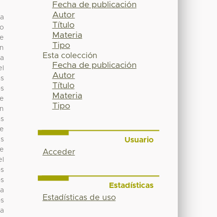
Fecha de publicación
Autor
la
Título
to
Materia
te
Tipo
ún
Esta colección
ta
Fecha de publicación
el
Autor
as
Título
os
Materia
De
Tipo
in
ás
ue
Usuario
es
de
Acceder
el
os
os
Estadísticas
ra
Estadísticas de uso
os
na