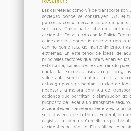
Resumen:
Las carreteras como vía de transporte son un 
sociedad donde se construyen. Así, el t
personas como mercancías de un punto a 
vehículos. Como parte inherente del mov
accidente. De acuerdo con la Policía Feder
o inesperada, donde intervienen uno o má
camino como falta de mantenimiento, trazo
extremas. En este tenor de ideas, de acue
principales factores que intervienen en los
esta forma, los accidentes de tránsito pue
contar las secuelas físicas o psicológic
vulnerables son los peatones, ciclistas y 
estos grupos representan la mitad de toda
necesaria la mejora continua del transpo
acciones que permitan la disminución de o
propósito de llegar a un transporte seguro,
accidentes en carreteras federales ocurri
se obtuvieron de la Policía Federal, lo que
registrar accidentes. Con ello, es posible ob
accidentes de tránsito. El fin último es mi