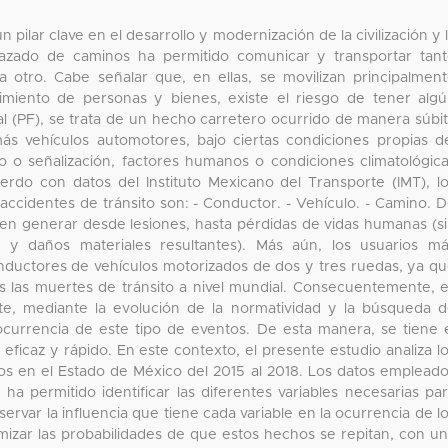
pilar clave en el desarrollo y modernización de la civilización y 
razado de caminos ha permitido comunicar y transportar tan
otro. Cabe señalar que, en ellas, se movilizan principalmen
imiento de personas y bienes, existe el riesgo de tener alg
al (PF), se trata de un hecho carretero ocurrido de manera súbi
s vehículos automotores, bajo ciertas condiciones propias d
 o señalización, factores humanos o condiciones climatológic
rdo con datos del Instituto Mexicano del Transporte (IMT), l
 accidentes de tránsito son: - Conductor. - Vehículo. - Camino. 
den generar desde lesiones, hasta pérdidas de vidas humanas (s
as y daños materiales resultantes). Más aún, los usuarios m
conductores de vehículos motorizados de dos y tres ruedas, ya q
s las muertes de tránsito a nivel mundial. Consecuentemente, 
rte, mediante la evolución de la normatividad y la búsqueda 
currencia de este tipo de eventos. De esta manera, se tiene 
 eficaz y rápido. En este contexto, el presente estudio analiza l
dos en el Estado de México del 2015 al 2018. Los datos emplead
 ha permitido identificar las diferentes variables necesarias pa
servar la influencia que tiene cada variable en la ocurrencia de l
nimizar las probabilidades de que estos hechos se repitan, con u