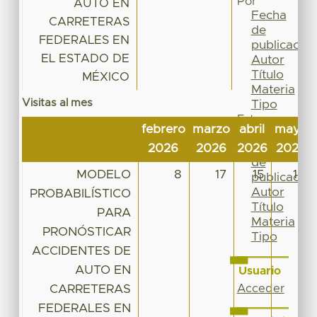
Por
AUTO EN
Fecha
CARRETERAS
de
FEDERALES EN
publicación
EL ESTADO DE
Autor
Título
MÉXICO
Materia
Visitas al mes
Tipo
Esta
febrero
marzo
abril
mayo
colección
Fecha
2026
2026
2026
2026
de
MODELO
8
17
15
17
publicación
Autor
PROBABILÍSTICO
Título
PARA
Materia
PRONÓSTICAR
Tipo
ACCIDENTES DE
AUTO EN
Usuario
CARRETERAS
Acceder
FEDERALES EN