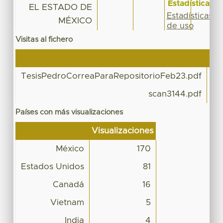
Estadísticas
EL ESTADO DE
Estadísticas
MÉXICO
de uso
Visitas al fichero
Vis
TesisPedroCorreaParaRepositorioFeb23.pdf
scan3144.pdf
Países con más visualizaciones
Visualizaciones
México
170
Estados Unidos
81
Canadá
16
Vietnam
5
India
4