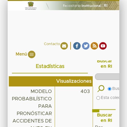
Contacto
Menú
Buscar
Estadísticas
en RI
Visualizaciones
Buscar 
MODELO
403
Esta colecció
PROBABILÍSTICO
PARA
PRONÓSTICAR
Buscar
en RI
ACCIDENTES DE