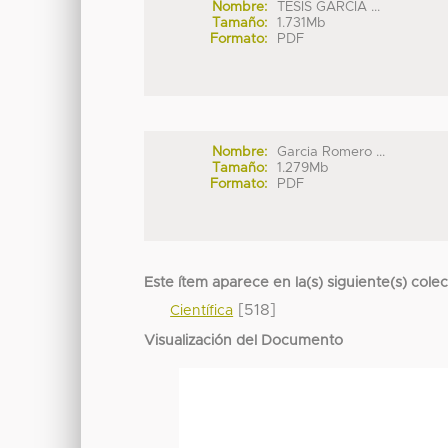
Nombre:
TESIS GARCIA ...
Tamaño:
1.731Mb
Formato:
PDF
Nombre:
Garcia Romero ...
Tamaño:
1.279Mb
Formato:
PDF
Este ítem aparece en la(s) siguiente(s) cole
[518]
Científica
Visualización del Documento