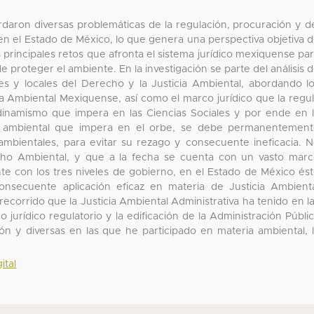
rdaron diversas problemáticas de la regulación, procuración y d
a en el Estado de México, lo que genera una perspectiva objetiva 
s principales retos que afronta el sistema jurídico mexiquense pa
 proteger el ambiente. En la investigación se parte del análisis 
les y locales del Derecho y la Justicia Ambiental, abordando l
ia Ambiental Mexiquense, así como el marco jurídico que la regu
dinamismo que impera en las Ciencias Sociales y por ende en 
ión ambiental que impera en el orbe, se debe permanentemen
s ambientales, para evitar su rezago y consecuente ineficacia. 
echo Ambiental, y que a la fecha se cuenta con un vasto mar
te con los tres niveles de gobierno, en el Estado de México és
onsecuente aplicación eficaz en materia de Justicia Ambient
recorrido que la Justicia Ambiental Administrativa ha tenido en l
 jurídico regulatorio y la edificación de la Administración Públi
ón y diversas en las que he participado en materia ambiental, 
ital