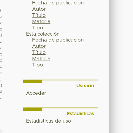
Fecha de publicación
Autor
el
Título
de
Materia
ra
Tipo
de
Esta colección
os
Fecha de publicación
la
Autor
la
Título
te
Materia
No
Tipo
co
te
al
Usuario
as
ca
Acceder
la
Estadísticas
Estadísticas de uso