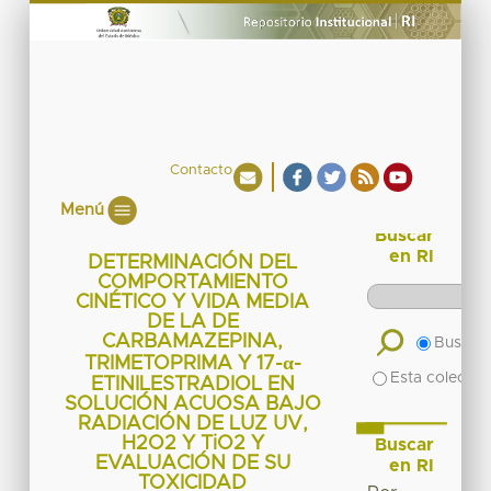
Contacto
Menú
Buscar
en RI
DETERMINACIÓN DEL
COMPORTAMIENTO
CINÉTICO Y VIDA MEDIA
DE LA DE
CARBAMAZEPINA,
Buscar 
TRIMETOPRIMA Y 17-α-
Esta colecció
ETINILESTRADIOL EN
SOLUCIÓN ACUOSA BAJO
RADIACIÓN DE LUZ UV,
H2O2 Y TiO2 Y
Buscar
EVALUACIÓN DE SU
en RI
TOXICIDAD