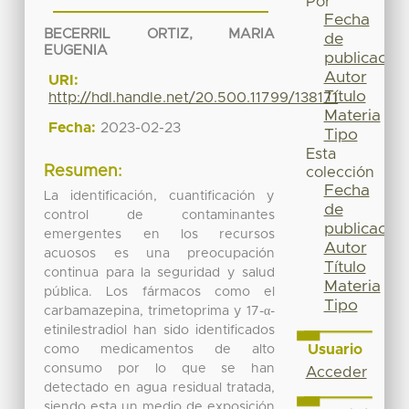
Por
Fecha
BECERRIL ORTIZ, MARIA
de
EUGENIA
publicación
Autor
URI:
Título
http://hdl.handle.net/20.500.11799/138171
Materia
Fecha:
2023-02-23
Tipo
Esta
Resumen:
colección
Fecha
La identificación, cuantificación y
de
control de contaminantes
publicación
emergentes en los recursos
Autor
acuosos es una preocupación
Título
continua para la seguridad y salud
Materia
pública. Los fármacos como el
Tipo
carbamazepina, trimetoprima y 17-α-
etinilestradiol han sido identificados
Usuario
como medicamentos de alto
consumo por lo que se han
Acceder
detectado en agua residual tratada,
siendo esta un medio de exposición