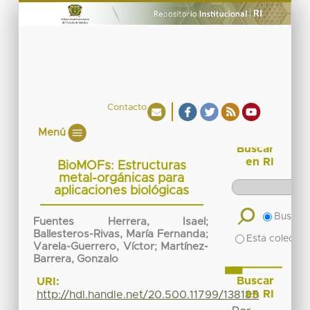
Contacto
Menú
Buscar
en RI
BioMOFs: Estructuras
metal-orgánicas para
aplicaciones biológicas
Buscar 
Fuentes Herrera, Isael
;
Ballesteros-Rivas, María Fernanda
;
Esta colecció
Varela-Guerrero, Víctor
;
Martínez-
Barrera, Gonzalo
Buscar
URI:
en RI
http://hdl.handle.net/20.500.11799/138185