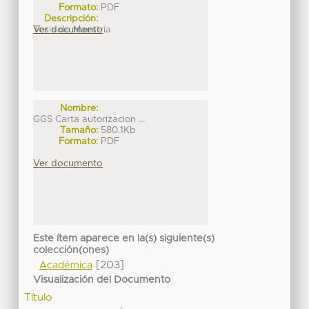
Formato:
PDF
Descripción:
Tesis de Maestría
Ver documento
Nombre:
GGS Carta autorizacion ...
Tamaño:
580.1Kb
Formato:
PDF
Ver documento
Este ítem aparece en la(s) siguiente(s)
colección(ones)
[203]
Académica
Visualización del Documento
Título