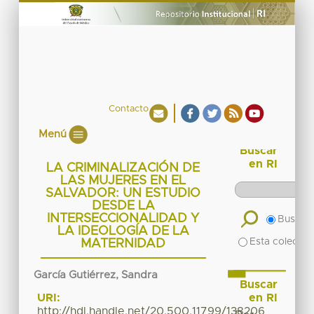
Contacto
Menú
Buscar
en RI
LA CRIMINALIZACIÓN DE
LAS MUJERES EN EL
SALVADOR: UN ESTUDIO
DESDE LA
INTERSECCIONALIDAD Y
Buscar 
LA IDEOLOGÍA DE LA
Esta colecció
MATERNIDAD
García Gutiérrez, Sandra
Buscar
en RI
URI:
http://hdl.handle.net/20.500.11799/138206