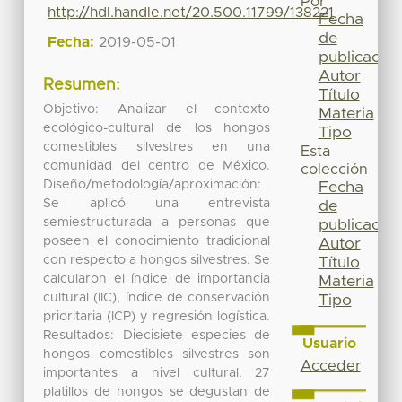
Por
http://hdl.handle.net/20.500.11799/138221
Fecha
de
Fecha:
2019-05-01
publicación
Autor
Resumen:
Título
Objetivo: Analizar el contexto
Materia
ecológico-cultural de los hongos
Tipo
comestibles silvestres en una
Esta
comunidad del centro de México.
colección
Diseño/metodología/aproximación:
Fecha
Se aplicó una entrevista
de
semiestructurada a personas que
publicación
poseen el conocimiento tradicional
Autor
con respecto a hongos silvestres. Se
Título
calcularon el índice de importancia
Materia
cultural (IIC), índice de conservación
Tipo
prioritaria (ICP) y regresión logística.
Resultados: Diecisiete especies de
Usuario
hongos comestibles silvestres son
Acceder
importantes a nivel cultural. 27
platillos de hongos se degustan de