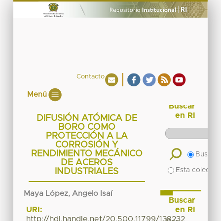
Contacto
Menú
Buscar
en RI
DIFUSIÓN ATÓMICA DE
BORO COMO
PROTECCIÓN A LA
CORROSIÓN Y
RENDIMIENTO MECÁNICO
Buscar 
DE ACEROS
Esta colecció
INDUSTRIALES
Maya López, Angelo Isaí
Buscar
en RI
URI:
http://hdl.handle.net/20.500.11799/138232