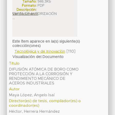
Tamaño:
946.3Kb
Formato:
PDF
Descripción:
CARTA DE AUTORIZACIÓN
Ver documento
...
Este ítem aparece en la(s) siguiente(s)
colección(ones)
[110]
Tecnológica y de Innovación
Visualización del Documento
Título
DIFUSIÓN ATÓMICA DE BORO COMO
PROTECCIÓN A LA CORROSIÓN Y
RENDIMIENTO MECÁNICO DE
ACEROS INDUSTRIALES
Autor
Maya López, Angelo Isaí
Director(es) de tesis, compilador(es) o
coordinador(es)
Héctor, Herrera Hernández