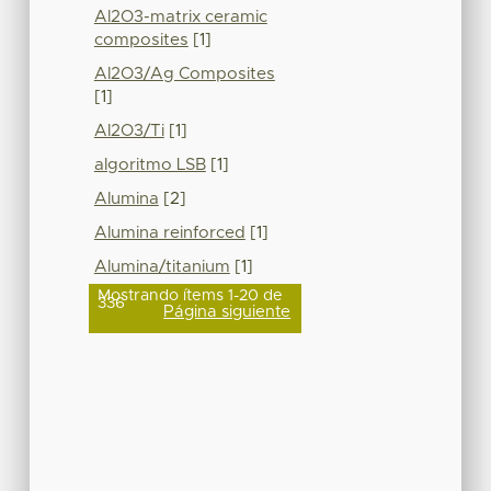
Al2O3-matrix ceramic
composites
[1]
Al2O3/Ag Composites
[1]
Al2O3/Ti
[1]
algoritmo LSB
[1]
Alumina
[2]
Alumina reinforced
[1]
Alumina/titanium
[1]
Mostrando ítems 1-20 de
336
Página siguiente