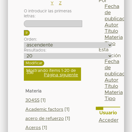
Por
Y
Z
Fecha
O introducir las primeras
de
letras:
publicación
Autor
Título
Materia
Orden:
Tipo
Esta
Resultados:
colección
Fecha
de
Mostrando ítems 1-20 de
336
publicación
Página siguiente
Autor
Título
Materia
Materia
Tipo
304SS
[1]
Academic factors
[1]
Usuario
acero de refuerzo
[1]
Acceder
Aceros
[1]