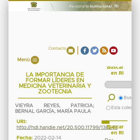
Contacto
Menú
Buscar
en RI
LA IMPORTANCIA DE
FORMAR LÍDERES EN
MEDICINA VETERINARIA Y
ZOOTECNIA
Buscar 
VIEYRA REYES, PATRICIA
;
Esta colecció
BERNAL GARCÍA, MARÍA PAULA
URI:
Buscar
http://hdl.handle.net/20.500.11799/138243
en RI
Fecha:
2022-02-14