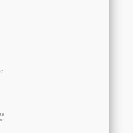
d
de
sa,
be