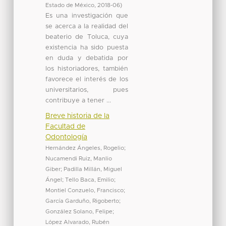
Estado de México
,
2018-06
)
Es una investigación que
se acerca a la realidad del
beaterio de Toluca, cuya
existencia ha sido puesta
en duda y debatida por
los historiadores, también
favorece el interés de los
universitarios, pues
contribuye a tener ...
Breve historia de la
Facultad de
Odontología
Hernández Ángeles, Rogelio
;
Nucamendi Ruiz, Manlio
Giber
;
Padilla Millán, Miguel
Ángel
;
Tello Baca, Emilio
;
Montiel Conzuelo, Francisco
;
García Garduño, Rigoberto
;
González Solano, Felipe
;
López Alvarado, Rubén