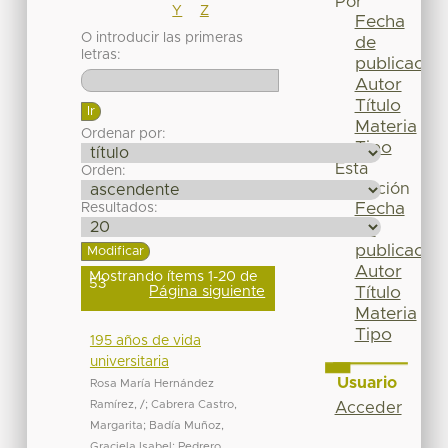
Por
Y
Z
Fecha
O introducir las primeras
de
letras:
publicación
Autor
Título
Materia
Ordenar por:
Tipo
Esta
Orden:
colección
Fecha
Resultados:
de
publicación
Autor
Mostrando ítems 1-20 de
53
Página siguiente
Título
Materia
Tipo
195 años de vida
universitaria
Usuario
Rosa María Hernández
Ramírez, /
;
Cabrera Castro,
Acceder
Margarita
;
Badía Muñoz,
Graciela Isabel
;
Pedrero