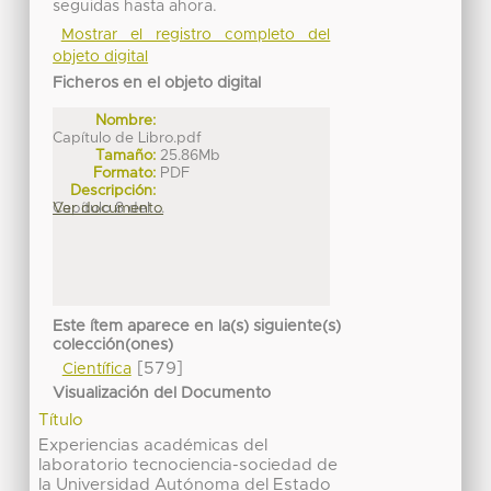
seguidas hasta ahora.
Mostrar el registro completo del
objeto digital
Ficheros en el objeto digital
Nombre:
Capítulo de Libro.pdf
Tamaño:
25.86Mb
Formato:
PDF
Descripción:
Capítulo 8 del ...
Ver documento
Este ítem aparece en la(s) siguiente(s)
colección(ones)
[579]
Científica
Visualización del Documento
Título
Experiencias académicas del
laboratorio tecnociencia-sociedad de
la Universidad Autónoma del Estado