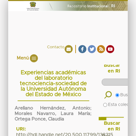
Contacto
Menú
Buscar
en RI
Experiencias académicas
del laboratorio
tecnociencia-sociedad de
la Universidad Autónoma
del Estado de México
Buscar 
Esta colecció
Arellano Hernández, Antonio
;
Morales Navarro, Laura María
;
Ortega Ponce, Claudia
Buscar
en RI
URI:
http://hdl.handle.net/20.500.11799/138315