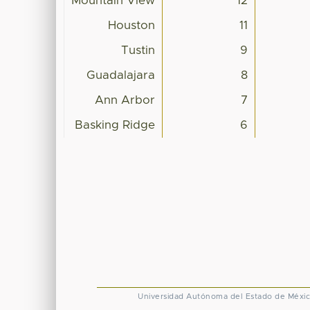
Mountain View
12
Houston
11
Tustin
9
Guadalajara
8
Ann Arbor
7
Basking Ridge
6
Universidad Autónoma del Estado de Méxi