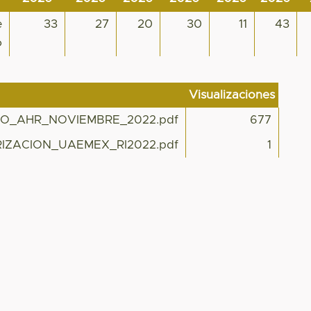
e
33
27
20
30
11
43
o
Visualizaciones
RO_AHR_NOVIEMBRE_2022.pdf
677
ZACION_UAEMEX_RI2022.pdf
1