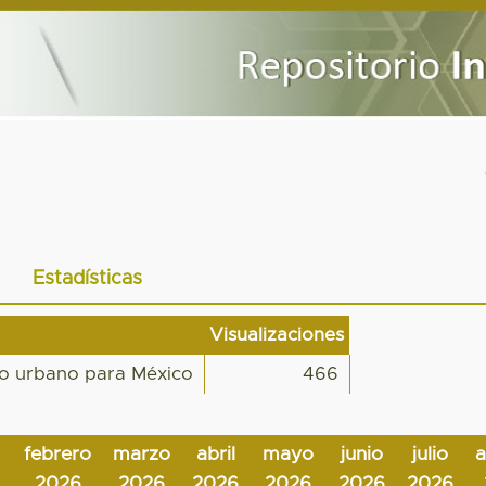
Estadísticas
Visualizaciones
ro urbano para México
466
febrero
marzo
abril
mayo
junio
julio
2026
2026
2026
2026
2026
2026