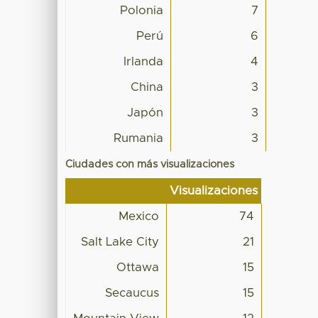
Polonia
7
Perú
6
Irlanda
4
China
3
Japón
3
Rumania
3
Ciudades con más visualizaciones
Visualizaciones
Mexico
74
Salt Lake City
21
Ottawa
15
Secaucus
15