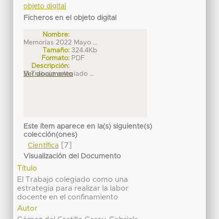
objeto digital
Ficheros en el objeto digital
Nombre:
Memorias 2022 Mayo ...
Tamaño:
324.4Kb
Formato:
PDF
Descripción:
El Trabajo colegiado ...
Ver documento
Este ítem aparece en la(s) siguiente(s)
colección(ones)
[7]
Científica
Visualización del Documento
Título
El Trabajo colegiado como una
estrategia para realizar la labor
docente en el confinamiento
Autor