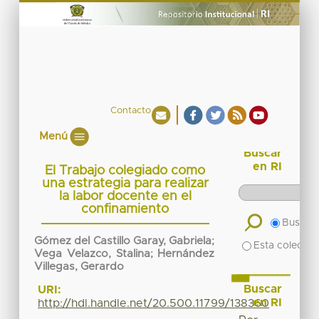
Contacto
Menú
Buscar
en RI
El Trabajo colegiado como
una estrategia para realizar
la labor docente en el
confinamiento
Buscar 
Gómez del Castillo Garay, Gabriela
;
Esta colecció
Vega Velazco, Stalina
;
Hernández
Villegas, Gerardo
Buscar
URI:
en RI
http://hdl.handle.net/20.500.11799/138360