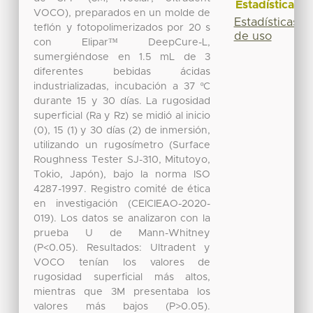
Estadísticas
VOCO), preparados en un molde de
Estadísticas
teflón y fotopolimerizados por 20 s
de uso
con Elipar™ DeepCure-L,
sumergiéndose en 1.5 mL de 3
diferentes bebidas ácidas
industrializadas, incubación a 37 ºC
durante 15 y 30 días. La rugosidad
superficial (Ra y Rz) se midió al inicio
(0), 15 (1) y 30 días (2) de inmersión,
utilizando un rugosímetro (Surface
Roughness Tester SJ-310, Mitutoyo,
Tokio, Japón), bajo la norma ISO
4287-1997. Registro comité de ética
en investigación (CEICIEAO-2020-
019). Los datos se analizaron con la
prueba U de Mann-Whitney
(P<0.05). Resultados: Ultradent y
VOCO tenían los valores de
rugosidad superficial más altos,
mientras que 3M presentaba los
valores más bajos (P>0.05).