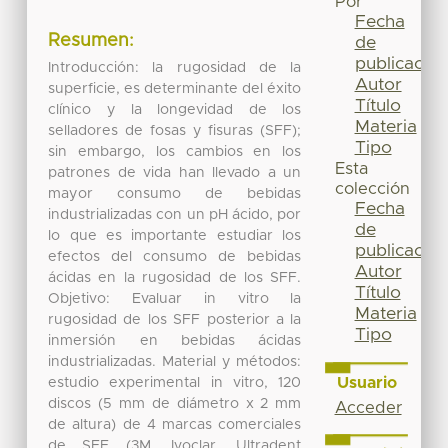
Por
Fecha
Resumen:
de
publicación
Introducción: la rugosidad de la
Autor
superficie, es determinante del éxito
Título
clínico y la longevidad de los
Materia
selladores de fosas y fisuras (SFF);
Tipo
sin embargo, los cambios en los
Esta
patrones de vida han llevado a un
colección
mayor consumo de bebidas
Fecha
industrializadas con un pH ácido, por
de
lo que es importante estudiar los
publicación
efectos del consumo de bebidas
Autor
ácidas en la rugosidad de los SFF.
Título
Objetivo: Evaluar in vitro la
Materia
rugosidad de los SFF posterior a la
Tipo
inmersión en bebidas ácidas
industrializadas. Material y métodos:
Usuario
estudio experimental in vitro, 120
discos (5 mm de diámetro x 2 mm
Acceder
de altura) de 4 marcas comerciales
de SFF (3M, Ivoclar, Ultradent