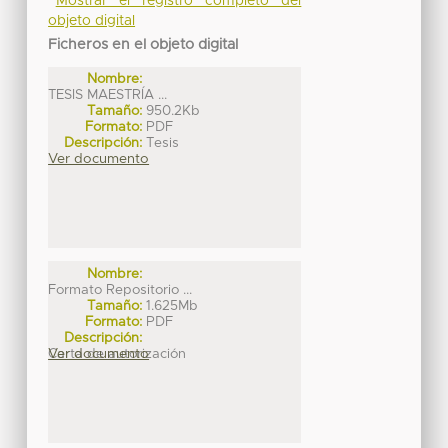
Mostrar el registro completo del
objeto digital
Ficheros en el objeto digital
Nombre:
TESIS MAESTRÍA ...
Tamaño:
950.2Kb
Formato:
PDF
Descripción:
Tesis
Ver documento
Nombre:
Formato Repositorio ...
Tamaño:
1.625Mb
Formato:
PDF
Descripción:
Carta de autorización
Ver documento