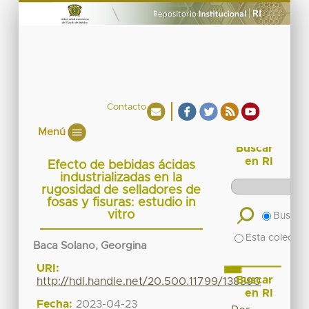
Contacto
Menú
Buscar
en RI
Efecto de bebidas ácidas
industrializadas en la
rugosidad de selladores de
fosas y fisuras: estudio in
vitro
Buscar 
Esta colecció
Baca Solano, Georgina
URI:
Buscar
http://hdl.handle.net/20.500.11799/138390
en RI
Fecha:
2023-04-23