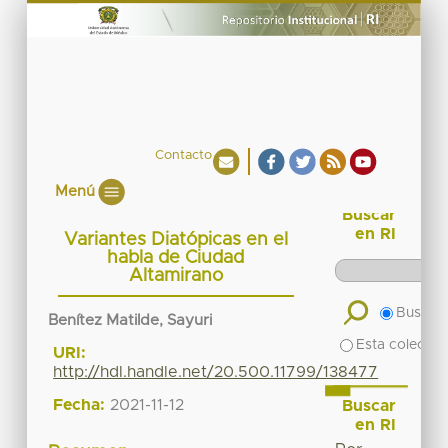
Contacto
Menú
Buscar
en RI
Variantes Diatópicas en el
habla de Ciudad
Altamirano
Buscar 
Benítez Matilde, Sayuri
Esta colecció
URI:
http://hdl.handle.net/20.500.11799/138477
Fecha:
2021-11-12
Buscar
en RI