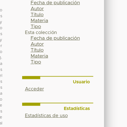
Fecha de publicación
Autor
do
Título
os
Materia
 y
Tipo
mo
Esta colección
as
Fecha de publicación
 y
Autor
er
Título
so
Materia
).
Tipo
 a
as
el
Usuario
s
os
Acceder
ea
mo
 e
Estadísticas
os
Estadísticas de uso
 e
al