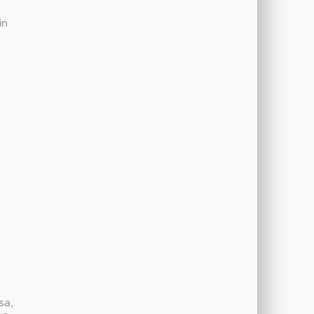
in
sa,