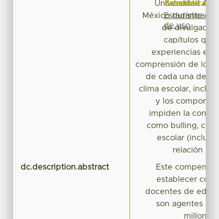
Estadísticas
Universidad Aut
Estadísticas
México durante el a
de uso
de divulgación
capítulos que
experiencias en el
comprensión de los 
de cada una de las 
clima escolar, inclus
y los comportam
impiden la convive
como bulling, ciber
escolar (incluye
relación pr
dc.description.abstract
Este compendio 
establecer comu
docentes de educa
son agentes de 
millones