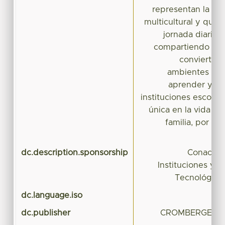
representan la riq
multicultural y que
jornada diaria e
compartiendo sab
convierten 
ambientes únic
aprender y pa
instituciones escola
única en la vida d
familia, por su
dc.description.sponsorship
Conacyt: 
Instituciones y E
Tecnológicas
dc.language.iso
dc.publisher
CROMBERGER Edi