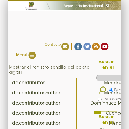
Contacto
Menú
Buscar
Mostrar el registro sencillo del objeto
en RI
digital
dc.contributor
Mendoza G
Buscar 
dc.contributor.author
Mendoza G
Esta colecció
dc.contributor.author
Domínguez Medi
dc.contributor.author
Cuenca Sá
Buscar
en RI
dc.contributor.author
Mendoza 