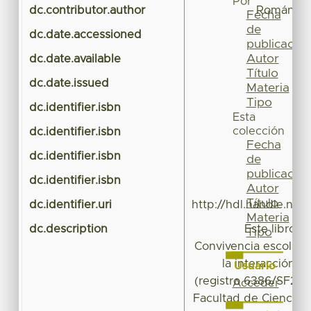
Por
dc.contributor.author
Román de 
Fecha
de
dc.date.accessioned
20
publicación
Autor
dc.date.available
20
Título
dc.date.issued
Materia
Tipo
dc.identifier.isbn
Esta
colección
dc.identifier.isbn
Fecha
dc.identifier.isbn
de
publicación
dc.identifier.isbn
Autor
Título
dc.identifier.uri
http://hdl.handle.net
Materia
dc.description
Este libro, 
Tipo
Convivencia escolar: 
la interacción 
Usuario
(registro 6386/SF2021
Acceder
Facultad de Ciencias