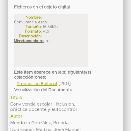
Ficheros en el objeto digital
Nombre:
Convivencia escol ...
Tamaño:
16.54Mb
Formato:
PDF
Descripción:
Libro completo en ...
Ver documento
Este ítem aparece en la(s) siguiente(s)
colección(ones)
[250]
Producción Editorial
Visualización del Documento
Título
Convivencia escolar : inclusión,
práctica docente y autocontrol
Autor
Mendoza González, Brenda
Domínguez Medina, José Manuel