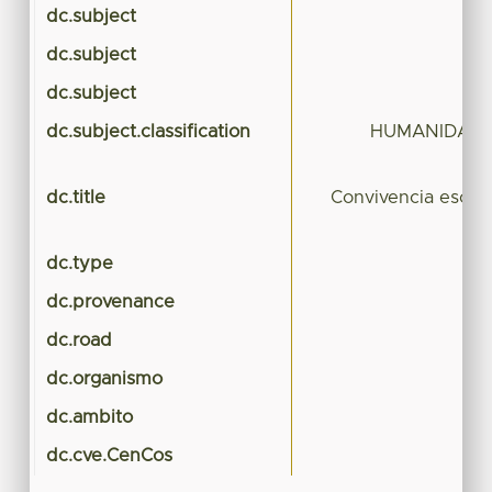
dc.subject
dc.subject
dc.subject
dc.subject.classification
HUMANIDADES
dc.title
Convivencia escolar
d
dc.type
dc.provenance
dc.road
dc.organismo
Cie
dc.ambito
dc.cve.CenCos