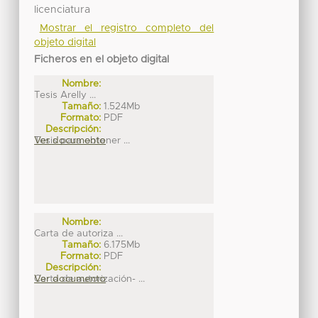
licenciatura
Mostrar el registro completo del
objeto digital
Ficheros en el objeto digital
Nombre:
Tesis Arelly ...
Tamaño:
1.524Mb
Formato:
PDF
Descripción:
Tesis para obtener ...
Ver documento
Nombre:
Carta de autoriza ...
Tamaño:
6.175Mb
Formato:
PDF
Descripción:
Carta de autorización- ...
Ver documento