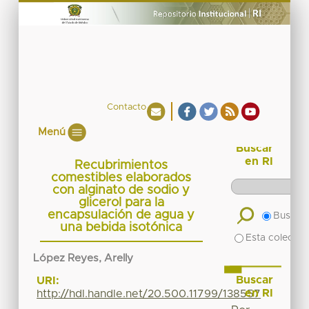
Contacto
Menú
Buscar
en RI
Recubrimientos
comestibles elaborados
con alginato de sodio y
glicerol para la
encapsulación de agua y
Buscar 
una bebida isotónica
Esta colecció
López Reyes, Arelly
Buscar
URI:
en RI
http://hdl.handle.net/20.500.11799/138557