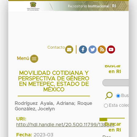
Contacto
Menú
Buscar
en RI
MOVILIDAD COTIDIANA Y
PERSPECTIVA DE GÉNERO
EN METEPEC, ESTADO DE
MÉXICO
Buscar 
Rodríguez Ayala, Adriana
;
Roque
Esta colecció
González, Jocelyn
URI:
Buscar
http://hdl.handle.net/20.500.11799/138571
en RI
Fecha:
2023-03