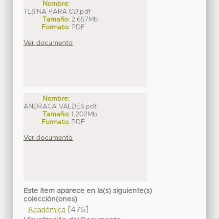
Nombre:
TESINA PARA CD.pdf
Tamaño:
2.657Mb
Formato:
PDF
Ver documento
Nombre:
ANDRACA VALDES.pdf
Tamaño:
1.202Mb
Formato:
PDF
Ver documento
Este ítem aparece en la(s) siguiente(s)
colección(ones)
[475]
Académica