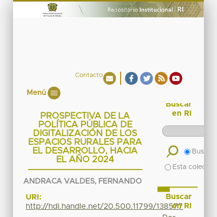
Contacto
Menú
Buscar
en RI
PROSPECTIVA DE LA
POLÍTICA PÚBLICA DE
DIGITALIZACIÓN DE LOS
ESPACIOS RURALES PARA
EL DESARROLLO, HACIA
Buscar 
EL AÑO 2024
Esta colecció
ANDRACA VALDES, FERNANDO
Buscar
URI:
en RI
http://hdl.handle.net/20.500.11799/138577