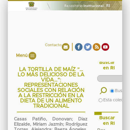
Contacto
Menú
Buscar
en RI
LA TORTILLA DE MAÍZ “…
LO MÁS DELICIOSO DE LA
VIDA…”:
REPRESENTACIONES
SOCIALES CON RELACIÓN
Buscar 
A LA RESTRICCIÓN EN LA
Esta colecció
DIETA DE UN ALIMENTO
TRADICIONAL
Buscar
Casas Patiño, Donovan
;
Diaz
en RI
Elizalde, Miriam Jazmín
;
Rodríguez
Torres, Alejandra
;
Baeza Ángeles,