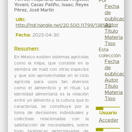
Por
Yovani
;
Casas Patiño, Isaac
;
Reyes
Fecha
Pérez, José Martin
de
publicación
URI:
Autor
http://hdl.handle.net/20.500.11799/138585
Título
Fecha:
2023-04-30
Materia
Tipo
Resumen:
Esta
colección
En México existen sistemas agrícolas
Fecha
como la milpa, que consiste en la
de
siembra de maíz con otras especies
publicación
y que son aprovechadas en el ciclo
Autor
agrícola para usos tan diversos
Título
como el alimenticio y el ritual. La
Materia
identidad alimentaria es la relación
Tipo
entre un alimento y la cultura que lo
caracteriza, se constituye por la
Usuario
toma de decisiones individuales y
colectivas relacionadas con la
Acceder
satisfacción de necesidades, sobre
todo biológicas determinadas de