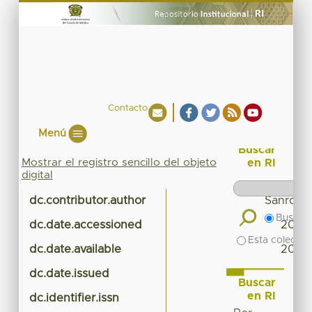
Contacto
Menú
Buscar
Mostrar el registro sencillo del objeto
en RI
digital
dc.contributor.author
Sanromá
Buscar 
dc.date.accessioned
2023
Esta colecció
dc.date.available
2023
dc.date.issued
Buscar
en RI
dc.identifier.issn