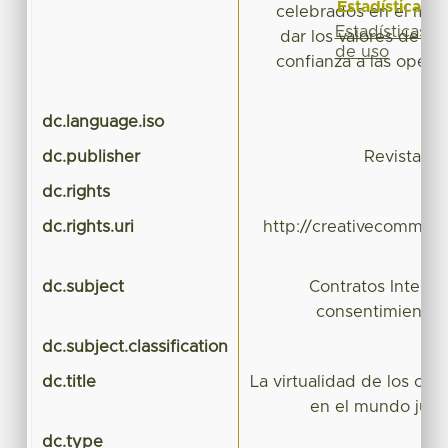
Estadísticas
celebrados en el mun
Estadísticas
dar los valores de se
de uso
confianza a las opera
p
dc.language.iso
dc.publisher
Revista Pr
dc.rights
dc.rights.uri
http://creativecommons
dc.subject
Contratos Intelige
consentimiento; 
dc.subject.classification
CI
dc.title
La virtualidad de los cont
en el mundo juríd
dc.type