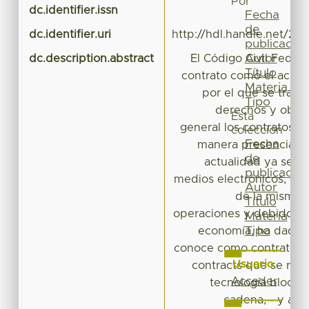
Por
dc.identifier.issn
Fecha
de
dc.identifier.uri
http://hdl.handle.net/20
publicación
Autor
dc.description.abstract
El Código Civil Federa
Título
contrato como el acue
Materia
por el que se trans
Tipo
derechos y oblig
Esta
general los contratos s
colección
Fecha
manera presencial, s
de
actualidad ya se p
publicación
medios electrónicos, el 
Autor
de la misma y
Título
operaciones y debido al
Materia
Tipo
economía, ha dado o
conoce como contrato in
Usuario
contracts que se reali
Acceder
tecnología blockc
cadena, - y ade