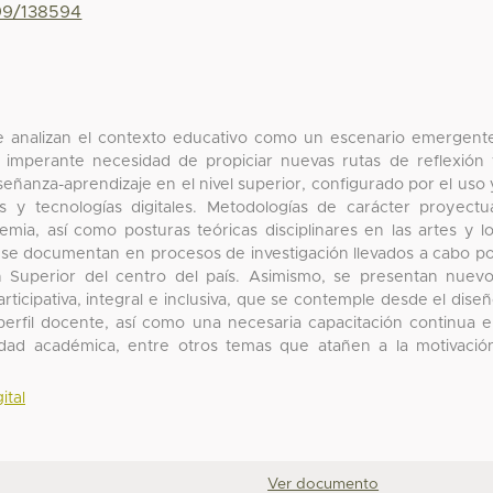
799/138594
ue analizan el contexto educativo como un escenario emergent
imperante necesidad de propiciar nuevas rutas de reflexión
señanza-aprendizaje en el nivel superior, configurado por el uso 
 y tecnologías digitales. Metodologías de carácter proyectu
ia, así como posturas teóricas disciplinares en las artes y l
y se documentan en procesos de investigación llevados a cabo p
n Superior del centro del país. Asimismo, se presentan nuev
rticipativa, integral e inclusiva, que se contemple desde el dise
perfil docente, así como una necesaria capacitación continua 
idad académica, entre otros temas que atañen a la motivació
ital
Ver documento