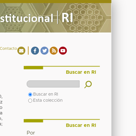
Contacto
Buscar en RI
Buscar en RI
,
Esta colección
z
o
ia
,
a
;
Buscar en RI
Por