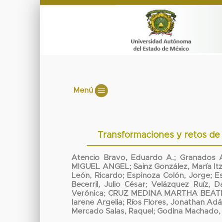
Menú
Transformaciones y retos de 
Atencio Bravo, Eduardo A.
;
Granados A
MIGUEL ANGEL
;
Sainz González, María Itz
León, Ricardo
;
Espinoza Colón, Jorge
;
E
Becerril, Julio César
;
Velázquez Ruíz, Da
Verónica
;
CRUZ MEDINA MARTHA BEATRI
Iarene Argelia
;
Ríos Flores, Jonathan Ad
Mercado Salas, Raquel
;
Godina Machado, 