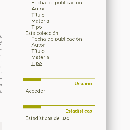
Fecha de publicación
Autor
Título
Materia
Tipo
Esta colección
e,
Fecha de publicación
 y
Autor
y,
Título
al
Materia
os
Tipo
or
os
ño
Usuario
en
Acceder
n,
Estadísticas
Estadísticas de uso