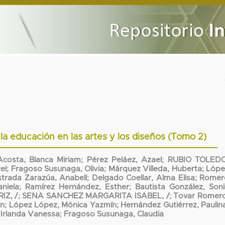
la educación en las artes y los diseños (Tomo 2)
costa, Blanca Miriam
;
Pérez Peláez, Azael
;
RUBIO TOLEDO
el
;
Fragoso Susunaga, Olivia
;
Márquez Villeda, Huberta
;
Lópe
strada Zarazúa, Anabell
;
Delgado Coellar, Alma Elisa
;
Romer
niela
;
Ramírez Hernández, Esther
;
Bautista González, Son
Z, /
;
SENA SANCHEZ MARGARITA ISABEL, /
;
Tovar Romero
án
;
López López, Mónica Yazmín
;
Hernández Gutiérrez, Paulin
Irlanda Vanessa
;
Fragoso Susunaga, Claudia