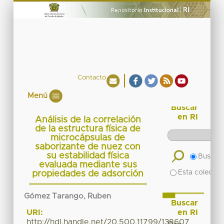
Contacto
Menú
Buscar
en RI
Análisis de la correlación
de la estructura física de
microcápsulas de
saborizante de nuez con
su estabilidad física
Buscar 
evaluada mediante sus
Esta colecció
propiedades de adsorción
Gómez Tarango, Ruben
Buscar
en RI
URI:
http://hdl.handle.net/20.500.11799/138607