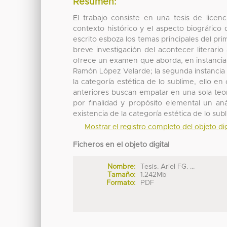
Resumen:
El trabajo consiste en una tesis de licen
contexto histórico y el aspecto biográfic
escrito esboza los temas principales del pr
breve investigación del acontecer literario
ofrece un examen que aborda, en instancia p
Ramón López Velarde; la segunda instancia 
la categoría estética de lo sublime, ello 
anteriores buscan empatar en una sola teorí
por finalidad y propósito elemental un anál
existencia de la categoría estética de lo s
Mostrar el registro completo del objeto dig
Ficheros en el objeto digital
Nombre:
Tesis. Ariel FG. ...
Tamaño:
1.242Mb
Formato:
PDF