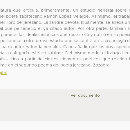
ciatura que articula, primeramente, un estudio general sobre 
o del poeta zacatecano Ramón López Velarde. Asimismo, el traba
imer libro del jerezano, La sangre devota. Igualmente, se anexa u
 al que perteneció el ya citado autor. Por otra parte, también 
rimera, los ideales estéticos que desarrolló y nutrió en su poes
pertenece a otro breve estudio que se centra en la cronología 
en cuatro autores fundamentales. Cabe añadir que los dos aspect
a la categoría estética sublime. Del mismo modo, el trabajo tie
isis lírico a partir de ciertos elementos poéticos que revelen 
ublime en el segundo poema del poeta jerezano, Zozobra.
ital
Ver documento