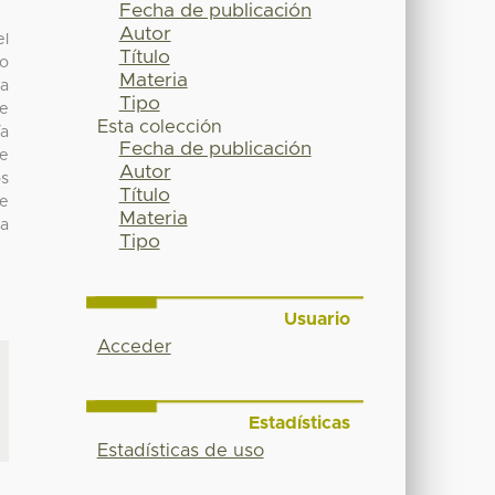
Fecha de publicación
Autor
el
Título
jo
Materia
na
Tipo
se
Esta colección
ía
Fecha de publicación
de
Autor
os
Título
ne
Materia
la
Tipo
Usuario
Acceder
Estadísticas
Estadísticas de uso