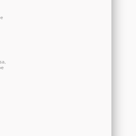
de
sa,
be