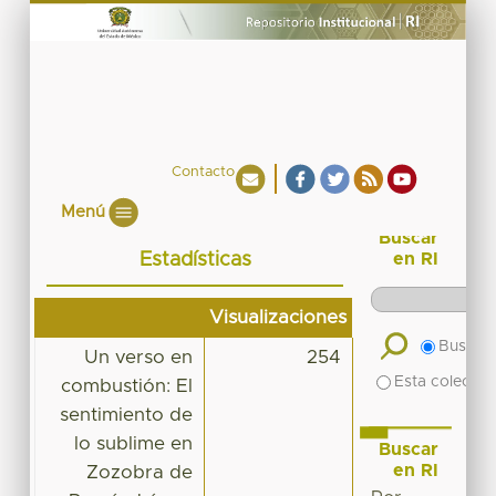
Contacto
Menú
Buscar
Estadísticas
en RI
Visualizaciones
Buscar 
Un verso en
254
Esta colecció
combustión: El
sentimiento de
lo sublime en
Buscar
en RI
Zozobra de