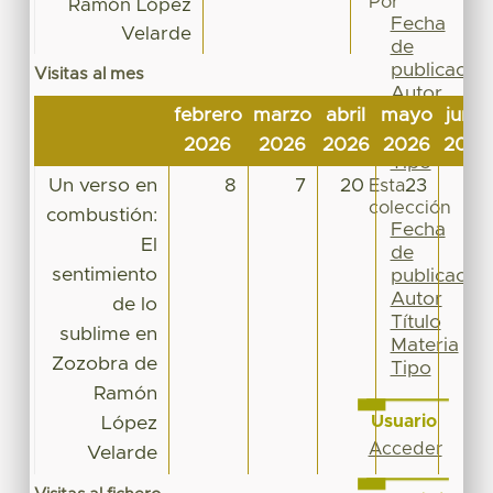
Por
Ramón López
Fecha
Velarde
de
publicación
Visitas al mes
Autor
febrero
marzo
abril
mayo
junio
Título
Materia
2026
2026
2026
2026
2026
Tipo
Un verso en
8
7
20
23
10
Esta
colección
combustión:
Fecha
El
de
sentimiento
publicación
Autor
de lo
Título
sublime en
Materia
Zozobra de
Tipo
Ramón
Usuario
López
Acceder
Velarde