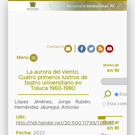
Contacto
Menú
Buscar
en RI
La aurora del viento.
Cuatro primeros lustros de
teatro universitario en
Toluca 1960-1980
Buscar 
López Jiménez, Jorge Rubén
;
Esta colecció
Hernández Jáuregui, Antonio
URI:
Buscar
http://hdl.handle.net/20.500.11799/138647
en RI
Fecha:
2023