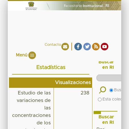
Contacto
Menú
Buscar
Estadísticas
en RI
Visualizaciones
Buscar 
Estudio de las
238
Esta colecció
variaciones de
las
concentraciones
Buscar
en RI
de los