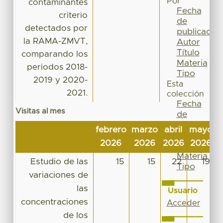
Por
contaminantes
Fecha
criterio
de
detectados por
publicación
la RAMA-ZMVT,
Autor
Título
comparando los
Materia
periodos 2018-
Tipo
2019 y 2020-
Esta
2021.
colección
Fecha
Visitas al mes
de
publicación
febrero
marzo
abril
mayo
j
Autor
2026
2026
2026
2026
2
Título
Materia
Estudio de las
15
15
22
19
Tipo
variaciones de
las
Usuario
concentraciones
Acceder
de los