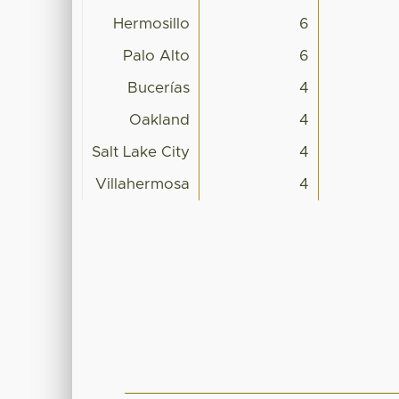
Hermosillo
6
Palo Alto
6
Bucerías
4
Oakland
4
Salt Lake City
4
Villahermosa
4