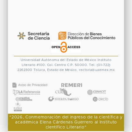
Universidad Autónoma del Estado de México
Instituto
Literario #100. Col. Centro
C.P. 50000. Tel. (01-722)
2262300
Toluca, Estado de México.
rectoria@uaemex.mx
CONACYT
"2026, Conmemoración del ingreso de la científica y
académica Elena Cárdenas Guerrero al Instituto
científico Literario"