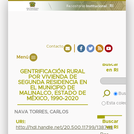
Contacto
Menú
Buscar
en RI
GENTRIFICACIÓN RURAL
POR VIVIENDA DE
SEGUNDA RESIDENCIA EN
EL MUNICIPIO DE
MALINALCO, ESTADO DE
Buscar 
MÉXICO, 1990-2020
Esta colecció
NAVA TORRES, CARLOS
Buscar
URI:
en RI
http://hdl.handle.net/20.500.11799/138748