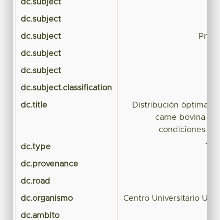
dc.subject
dc.subject
Ka
dc.subject
Progr
dc.subject
Pr
dc.subject
dc.subject.classification
CI
dc.title
Distribución óptima p
carne bovina en
condiciones Ka
dc.type
Tes
dc.provenance
dc.road
dc.organismo
Centro Universitario UA
dc.ambito