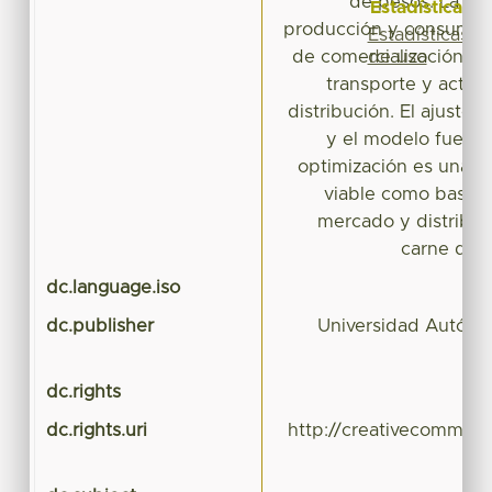
de pesos. La op
Estadísticas
producción y consumo p
Estadísticas
de uso
de comercialización su
transporte y activ
distribución. El ajuste 
y el modelo fue m
optimización es una 
viable como base pa
mercado y distribuc
carne de 
dc.language.iso
dc.publisher
Universidad Autóno
dc.rights
dc.rights.uri
http://creativecommons