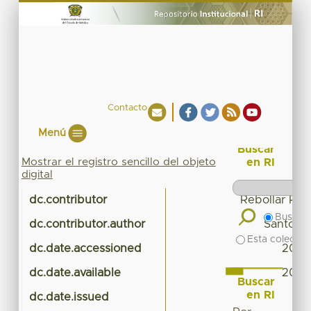
Contacto
Menú
Buscar
Mostrar el registro sencillo del objeto
en RI
digital
dc.contributor
Rebollar Reb
Buscar 
dc.contributor.author
Santos L
Esta colecció
dc.date.accessioned
2023
dc.date.available
2023
Buscar
en RI
dc.date.issued