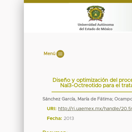
Menú
Diseño y optimización del pro
Nal3-Octreotido para el tr
Sánchez García, María de Fátima
;
Ocampo 
URI:
http://ri.uaemex.mx/handle/20.
Fecha:
2013