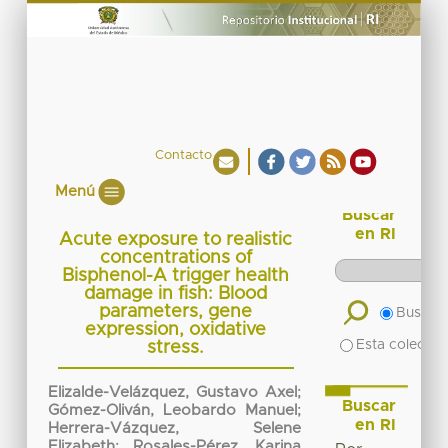
Contacto
Menú
Buscar
en RI
Acute exposure to realistic
concentrations of
Bisphenol-A trigger health
damage in fish: Blood
parameters, gene
Buscar 
expression, oxidative
Esta colecció
stress.
Elizalde-Velázquez, Gustavo Axel
;
Buscar
Gómez-Oliván, Leobardo Manuel
;
en RI
Herrera-Vázquez, Selene
Elizabeth
;
Rosales-Pérez, Karina