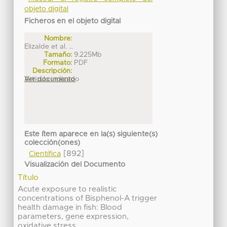
objeto digital
Ficheros en el objeto digital
Nombre:
Elizalde et al. ...
Tamaño:
9.225Mb
Formato:
PDF
Descripción:
Artículo indizado
Ver documento
Este ítem aparece en la(s) siguiente(s)
colección(ones)
[892]
Científica
Visualización del Documento
Título
Acute exposure to realistic
concentrations of Bisphenol-A trigger
health damage in fish: Blood
parameters, gene expression,
oxidative stress.