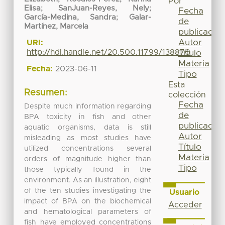
Por
Elisa
;
SanJuan-Reyes, Nely
;
Fecha
García-Medina, Sandra
;
Galar-
de
Martínez, Marcela
publicación
Autor
URI:
http://hdl.handle.net/20.500.11799/138870
Título
Materia
Fecha:
2023-06-11
Tipo
Esta
Resumen:
colección
Fecha
Despite much information regarding
de
BPA toxicity in fish and other
publicación
aquatic organisms, data is still
Autor
misleading as most studies have
Título
utilized concentrations several
Materia
orders of magnitude higher than
Tipo
those typically found in the
environment. As an illustration, eight
of the ten studies investigating the
Usuario
impact of BPA on the biochemical
Acceder
and hematological parameters of
fish have employed concentrations