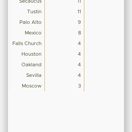
Secaucus
11
Tustin
11
Palo Alto
9
Mexico
8
Falls Church
4
Houston
4
Oakland
4
Sevilla
4
Moscow
3