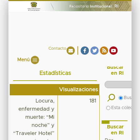
Contacto
Menú
Buscar
Estadísticas
en RI
Visualizaciones
Buscar 
Locura,
181
Esta colecció
enfermedad y
muerte: “Mi
noche” y
Buscar
en RI
“Traveler Hotel”