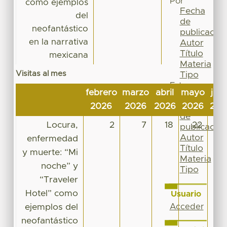
Por
como ejemplos
Fecha
del
de
neofantástico
publicación
en la narrativa
Autor
Título
mexicana
Materia
Visitas al mes
Tipo
Esta
febrero
marzo
abril
mayo
juni
colección
Fecha
2026
2026
2026
2026
202
de
Locura,
2
7
18
22
1
publicación
Autor
enfermedad
Título
y muerte: “Mi
Materia
noche” y
Tipo
“Traveler
Hotel” como
Usuario
ejemplos del
Acceder
neofantástico