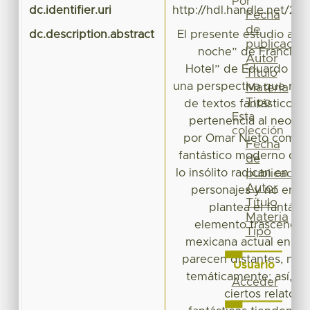
Por
dc.identifier.uri
http://hdl.handle.net/20
Fecha
de
dc.description.abstract
El presente estudio anali
publicación
noche” de Francisco 
Autor
Hotel” de Eduardo Ant
Título
una perspectiva que reva
Materia
Tipo
de textos fantásticos,
Esta
pertenencia al neofan
colección
por Omar Nieto como u
Fecha
fantástico moderno don
de
lo insólito radican en la 
publicación
Autor
personajes y no en lo
Título
plantea el fantást
Materia
elemento trascendent
Tipo
mexicana actual en ob
parecen distantes, no s
Usuario
temáticamente; así, s
Acceder
ciertos relatos