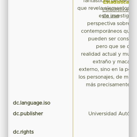
fantásticos tienden ha
Estadísticas
que revela elementos ne
Estadísticas
de uso
esta investigac
perspectiva sobre c
contemporáneos que, 
pueden ser consider
pero que se des
realidad actual y muy
extraño y macabro
externo, sino en la per
los personajes, de modo
más precisamente, co
dc.language.iso
dc.publisher
Universidad Autóno
dc.rights