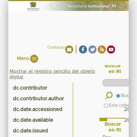
Contacto
Menú
Buscar
Mostrar el registro sencillo del objeto
en RI
digital
dc.contributor
P
Buscar 
dc.contributor.author
Esta colecció
dc.date.accessioned
2023
dc.date.available
2023
Buscar
en RI
dc.date.issued