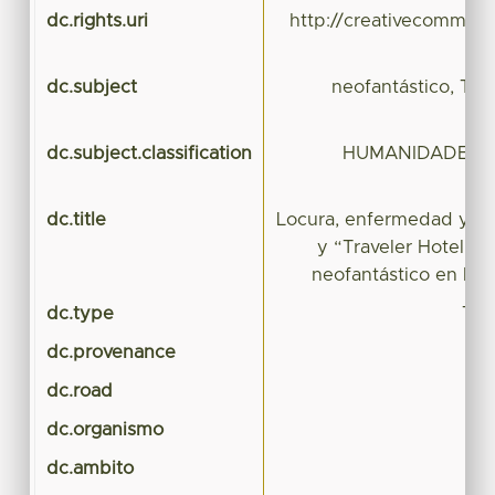
dc.rights.uri
http://creativecommons
dc.subject
neofantástico, Tario
dc.subject.classification
HUMANIDADES Y 
dc.title
Locura, enfermedad y mu
y “Traveler Hotel” 
neofantástico en la 
dc.type
Tes
dc.provenance
dc.road
dc.organismo
dc.ambito