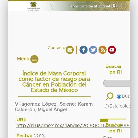
Contacto
Menú
Buscar
en RI
Índice de Masa Corporal
como factor de riesgo para
Cáncer en Población del
Estado de México
Buscar 
Villagomez López, Selene
;
Karam
Esta colecció
Calderón, Miguel Ángel
URI:
Buscar
http://ri.uaemex.mx/handle/20.500.11799/13895
en RI
Fecha:
2013