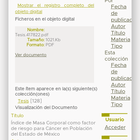
Por
Mostrar el registro completo del
Fecha
objeto digital
de
Ficheros en el objeto digital
publicación
Autor
Nombre:
Título
Tesis.417822.pdf
Materia
Tamaño:
1021.Kb
Formato:
PDF
Tipo
Esta
Ver documento
colección
Fecha
de
publicación
Autor
Este ítem aparece en la(s) siguiente(s)
Título
colección(ones)
Materia
[128]
Tesis
Tipo
Visualización del Documento
Título
Usuario
Índice de Masa Corporal como factor
Acceder
de riesgo para Cáncer en Población
del Estado de México