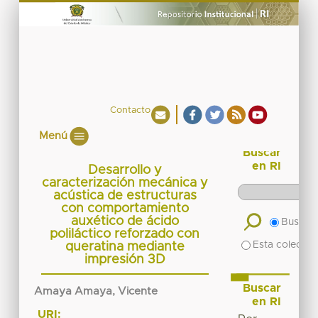
Contacto
Menú
Buscar
en RI
Desarrollo y
caracterización mecánica y
acústica de estructuras
con comportamiento
auxético de ácido
Buscar 
poliláctico reforzado con
Esta colecció
queratina mediante
impresión 3D
Buscar
Amaya Amaya, Vicente
en RI
URI: