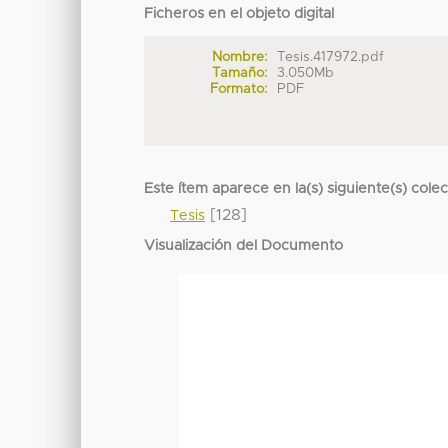
Ficheros en el objeto digital
Nombre:
Tesis.417972.pdf
Tamaño:
3.050Mb
Formato:
PDF
Este ítem aparece en la(s) siguiente(s) cole
[128]
Tesis
Visualización del Documento