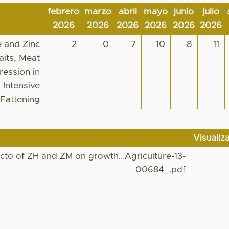
febrero
marzo
abril
mayo
junio
julio
2026
2026
2026
2026
2026
2026
e and Zinc
2
0
7
10
8
11
aits, Meat
ression in
 Intensive
Fattening
Visualiz
cto of ZH and ZM on growth...Agriculture-13-
00684_.pdf