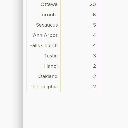
Ottawa
20
Toronto
6
Secaucus
5
Ann Arbor
4
Falls Church
4
Tustin
3
Hanoi
2
Oakland
2
Philadelphia
2