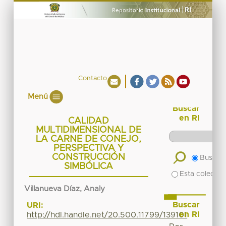
Contacto
Menú
Buscar
en RI
CALIDAD
MULTIDIMENSIONAL DE
LA CARNE DE CONEJO,
PERSPECTIVA Y
CONSTRUCCIÓN
Buscar 
SIMBÓLICA
Esta colecció
Villanueva Díaz, Analy
Buscar
URI:
en RI
http://hdl.handle.net/20.500.11799/139101