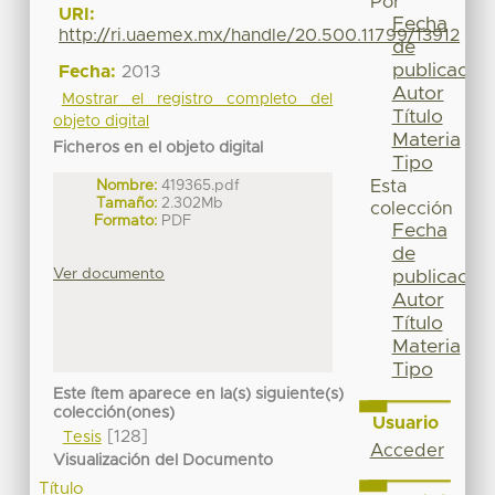
Por
URI:
Fecha
http://ri.uaemex.mx/handle/20.500.11799/13912
de
publicación
Fecha:
2013
Autor
Mostrar el registro completo del
Título
objeto digital
Materia
Ficheros en el objeto digital
Tipo
Esta
Nombre:
419365.pdf
Tamaño:
2.302Mb
colección
Formato:
PDF
Fecha
de
Ver documento
publicación
Autor
Título
Materia
Tipo
Este ítem aparece en la(s) siguiente(s)
colección(ones)
Usuario
[128]
Tesis
Acceder
Visualización del Documento
Título