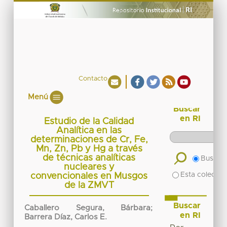
Contacto
Menú
Buscar
en RI
Estudio de la Calidad
Analítica en las
determinaciones de Cr, Fe,
Mn, Zn, Pb y Hg a través
de técnicas analíticas
Buscar 
nucleares y
Esta colecció
convencionales en Musgos
de la ZMVT
Buscar
Caballero Segura, Bárbara
;
en RI
Barrera Díaz, Carlos E.